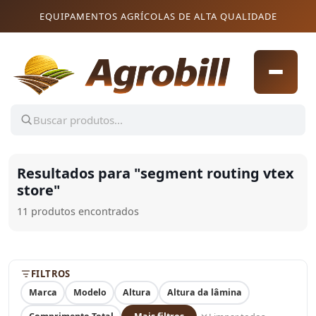
Pular para o conteúdo
Pular para o conteúdo
EQUIPAMENTOS AGRÍCOLAS DE ALTA QUALIDADE
Resultados para "
segment routing vtex
store
"
11 produtos encontrados
FILTROS
Marca
Modelo
Altura
Altura da lâmina