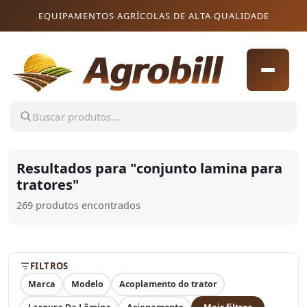
Pular para o conteúdo
Pular para o conteúdo
EQUIPAMENTOS AGRÍCOLAS DE ALTA QUALIDADE
Resultados para "
conjunto lamina para
tratores
"
269 produtos encontrados
FILTROS
Marca
Modelo
Acoplamento do trator