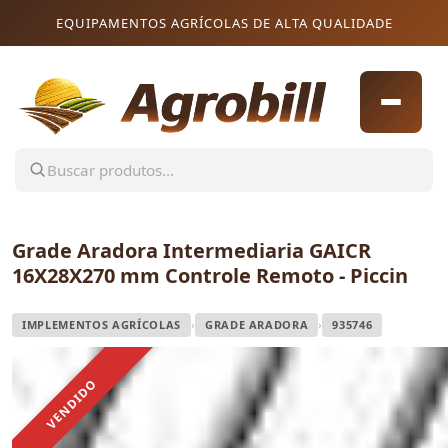
Pular para o conteúdo
Pular para o conteúdo
EQUIPAMENTOS AGRÍCOLAS DE ALTA QUALIDADE
Grade Aradora Intermediaria GAICR
16X28X270 mm Controle Remoto - Piccin
›
›
IMPLEMENTOS AGRÍCOLAS
GRADE ARADORA
935746
VENDIDO