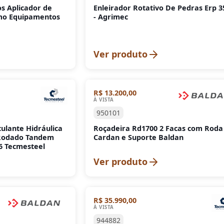
os Aplicador de
Enleirador Rotativo De Pedras Erp 3
Smo Equipamentos
- Agrimec
Ver produto
R$ 13.200,00
À VISTA
950101
culante Hidráulica
Roçadeira Rd1700 2 Facas com Roda
. Rodado Tandem
Cardan e Suporte Baldan
6 Tecmesteel
Ver produto
R$ 35.990,00
À VISTA
944882