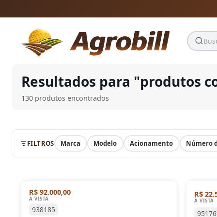
Pular para o conteúdo
Pular para o conteúdo
Resultados para "
produtos c
130 produtos encontrados
FILTROS
Marca
Modelo
Acionamento
Número d
R$ 92.000,00
R$ 22.
À VISTA
À VISTA
938185
95176