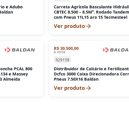
rio e Adubo
Carreta Agrícola Basculante Hidrául
Baldan
CBTEC 8.500 – 8.5M³. Rodado Tande
com Pneus 11L15 aro 15 Tecmesteel
Ver produto
R$ 30.500,00
À VISTA
929158
Concha PCAL 800
Distribuidor de Calcário e Fertilizan
A134 e Massey
Dcfco 3000 Caixa Direcionadora Cor
13 Almeida
Pneus 7.50X16 Baldan
Ver produto