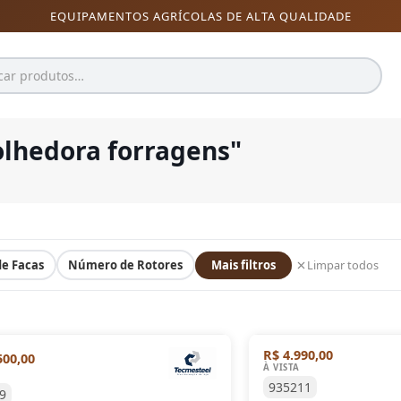
EQUIPAMENTOS AGRÍCOLAS DE ALTA QUALIDADE
olhedora forragens
"
e Facas
Número de Rotores
Mais filtros
Limpar todos
R$ 4.990,00
500,00
À VISTA
935211
9