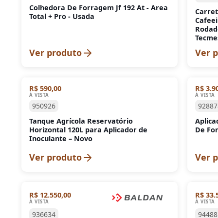
Colhedora De Forragem Jf 192 At - Area
Carret
Total + Pro - Usada
Cafeei
Rodado
Tecme
Ver produto
Ver 
R$ 590,00
R$ 3.9
À VISTA
À VISTA
950926
92887
Tanque Agrícola Reservatório
Aplica
Horizontal 120L para Aplicador de
De For
Inoculante – Novo
Ver produto
Ver 
R$ 12.550,00
R$ 33.
À VISTA
À VISTA
936634
94488