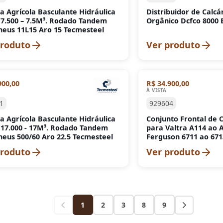
a Agrícola Basculante Hidráulica
Distribuidor de Calcá
7.500 – 7.5M³. Rodado Tandem
Orgânico Dcfco 8000 
eus 11L15 Aro 15 Tecmesteel
produto
Ver produto
900,00
R$ 34.900,00
À VISTA
1
929604
a Agrícola Basculante Hidráulica
Conjunto Frontal de 
17.000 - 17M³. Rodado Tandem
para Valtra A114 ao 
eus 500/60 Aro 22.5 Tecmesteel
Ferguson 6711 ao 67
produto
Ver produto
1
2
3
8
9