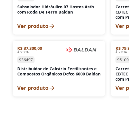
Subsolador Hidráulico 07 Hastes Asth
Carret
com Roda De Ferro Baldan
CBTEC 
com Pn
Ver produto
Ver 
R$ 37.300,00
R$ 79.
À VISTA
À VISTA
936497
95109
Distribuidor de Calcário Fertilizantes e
Carret
Compostos Orgânicos Dcfco 6000 Baldan
CBTEC 
com Pn
Ver produto
Ver 