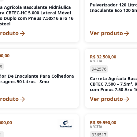
Pulverizador 120 Litr
a Agrícola Basculante Hidráulica
Inoculante Eco 120 
ra CBTEC-HC 5.000 Lateral Móvel
 Duplo com Pneus 7.50x16 aro 16
steel
produto
Ver produto
00,00
R$ 32.500,00
À VISTA
8
942576
dor De Inoculante Para Colhedora
Carreta Agrícola Bas
ragens 50 Litros - Smo
CBTEC 7.500 – 7.5m³
com Pneus 7.50 Aro 1
produto
Ver produto
500,00
R$ 39.990,00
À VISTA
1
936517