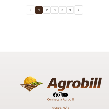
1
2
3
8
9
Conheça a Agrobill
Sobre Nós