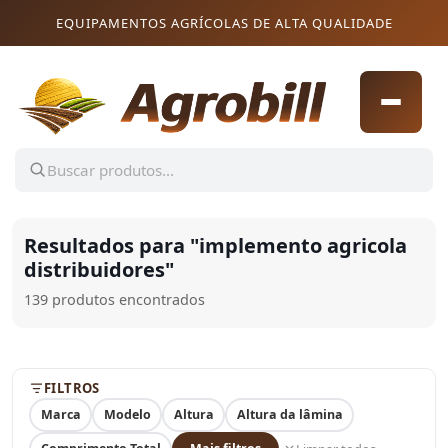
Pular para o conteúdo
Pular para o conteúdo
EQUIPAMENTOS AGRÍCOLAS DE ALTA QUALIDADE
Resultados para "
implemento agricola
distribuidores
"
139 produtos encontrados
FILTROS
Marca
Modelo
Altura
Altura da lâmina