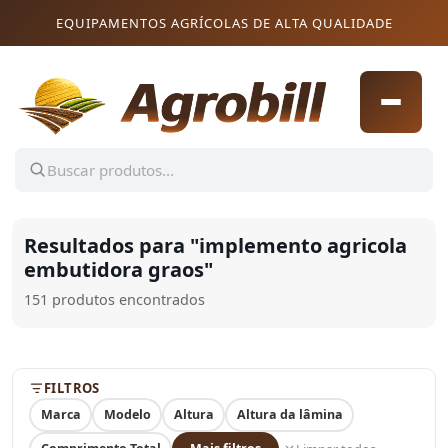
Pular para o conteúdo
Pular para o conteúdo
EQUIPAMENTOS AGRÍCOLAS DE ALTA QUALIDADE
Resultados para "
implemento agricola
embutidora graos
"
151 produtos encontrados
FILTROS
Marca
Modelo
Altura
Altura da lâmina