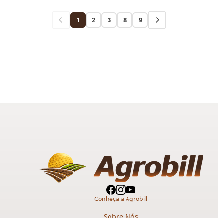
1
2
3
8
9
Conheça a Agrobill
Sobre Nós