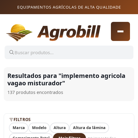
Pular para o conteúdo
Pular para o conteúdo
EQUIPAMENTOS AGRÍCOLAS DE ALTA QUALIDADE
Resultados para "
implemento agricola
vagao misturador
"
137 produtos encontrados
FILTROS
Marca
Modelo
Altura
Altura da lâmina