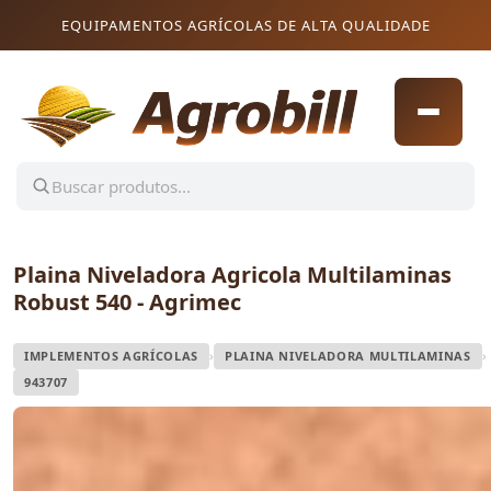
Pular para o conteúdo
Pular para o conteúdo
EQUIPAMENTOS AGRÍCOLAS DE ALTA QUALIDADE
Plaina Niveladora Agricola Multilaminas
Robust 540 - Agrimec
›
›
IMPLEMENTOS AGRÍCOLAS
PLAINA NIVELADORA MULTILAMINAS
943707