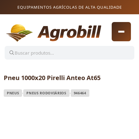
Pular para o conteúdo
Pular para o conteúdo
EQUIPAMENTOS AGRÍCOLAS DE ALTA QUALIDADE
Pneu 1000x20 Pirelli Anteo At65
›
›
PNEUS
PNEUS RODOVIÁRIOS
946464