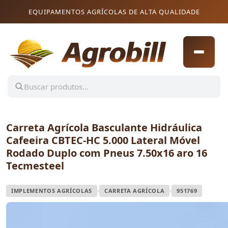
Pular para o conteúdo
Pular para o conteúdo
EQUIPAMENTOS AGRÍCOLAS DE ALTA QUALIDADE
Carreta Agrícola Basculante Hidráulica
Cafeeira CBTEC-HC 5.000 Lateral Móvel
Rodado Duplo com Pneus 7.50x16 aro 16
Tecmesteel
›
›
IMPLEMENTOS AGRÍCOLAS
CARRETA AGRÍCOLA
951769