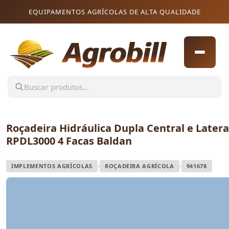
Pular para o conteúdo
Pular para o conteúdo
EQUIPAMENTOS AGRÍCOLAS DE ALTA QUALIDADE
Roçadeira Hidráulica Dupla Central e Latera
RPDL3000 4 Facas Baldan
›
›
IMPLEMENTOS AGRÍCOLAS
ROÇADEIRA AGRÍCOLA
941678