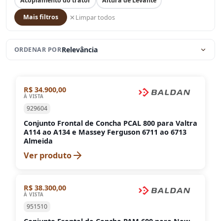
Acoplamento do trator
Altura de Levante
Limpar todos
Mais filtros
Relevância
ORDENAR POR
R$ 34.900,00
À VISTA
929604
Conjunto Frontal de Concha PCAL 800 para Valtra
A114 ao A134 e Massey Ferguson 6711 ao 6713
Almeida
Ver produto
R$ 38.300,00
À VISTA
951510