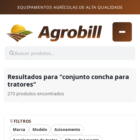
Pular para o conteúdo
Pular para o conteúdo
EQUIPAMENTOS AGRÍCOLAS DE ALTA QUALIDADE
Resultados para "
conjunto concha para
tratores
"
273 produtos encontrados
FILTROS
Marca
Modelo
Acionamento