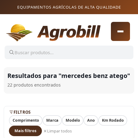
Pular para o conteúdo
Pular para o conteúdo
EQUIPAMENTOS AGRÍCOLAS DE ALTA QUALIDADE
Resultados para "
mercedes benz atego
"
22 produtos encontrados
FILTROS
Comprimento
Marca
Modelo
Ano
Km Rodado
Limpar todos
Mais filtros