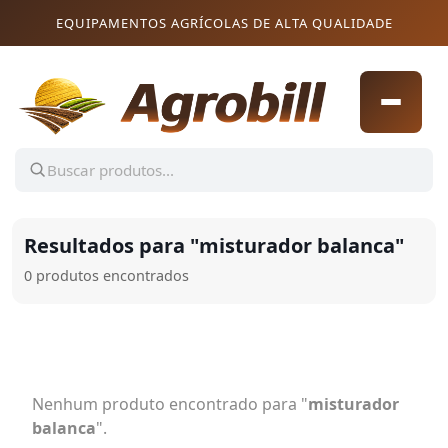
Pular para o conteúdo
Pular para o conteúdo
EQUIPAMENTOS AGRÍCOLAS DE ALTA QUALIDADE
Resultados para "
misturador balanca
"
0 produtos encontrados
Nenhum produto encontrado para "
misturador
balanca
".