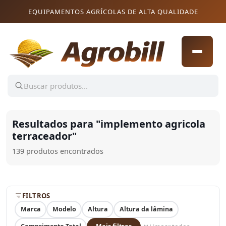
Pular para o conteúdo
Pular para o conteúdo
EQUIPAMENTOS AGRÍCOLAS DE ALTA QUALIDADE
Resultados para "
implemento agricola
terraceador
"
139 produtos encontrados
FILTROS
Marca
Modelo
Altura
Altura da lâmina