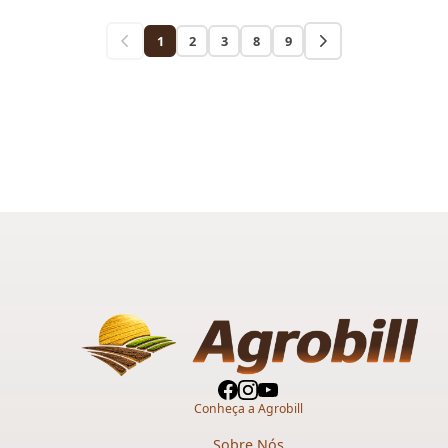
1
2
3
8
9
Conheça a Agrobill
Sobre Nós