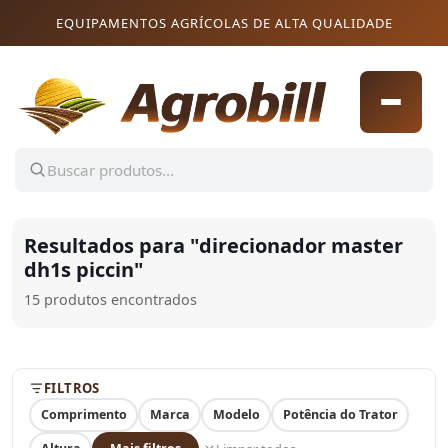
Pular para o conteúdo
Pular para o conteúdo
EQUIPAMENTOS AGRÍCOLAS DE ALTA QUALIDADE
Resultados para "
direcionador master
dh1s piccin
"
15 produtos encontrados
FILTROS
Comprimento
Marca
Modelo
Potência do Trator